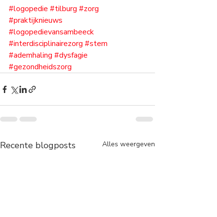
#logopedie
#tilburg
#zorg
#praktijknieuws
#logopedievansambeeck
#interdisciplinairezorg
#stem
#ademhaling
#dysfagie
#gezondheidszorg
Recente blogposts
Alles weergeven