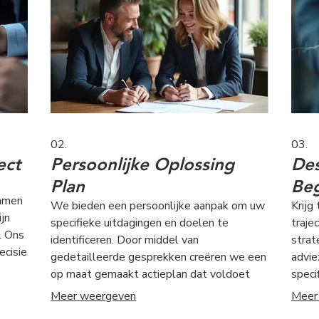
02.
03.
ect
Persoonlijke Oplossing
De
Plan
Beg
amen
We bieden een persoonlijke aanpak om uw
Krijg
ijn
specifieke uitdagingen en doelen te
traje
. Ons
identificeren. Door middel van
strat
ecisie
gedetailleerde gesprekken creëren we een
advie
gen
op maat gemaakt actieplan dat voldoet
speci
de
aan uw individuele vereisten. Ons doel is
te ov
Meer weergeven
Meer
om duidelijke, uitvoerbare stappen te
Vertr