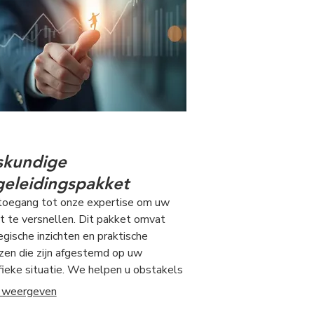
skundige
eleidingspakket
 toegang tot onze expertise om uw
ct te versnellen. Dit pakket omvat
egische inzichten en praktische
zen die zijn afgestemd op uw
fieke situatie. We helpen u obstakels
erwinnen en kansen te maximaliseren.
 weergeven
ouw op onze ervaring om uw doelen