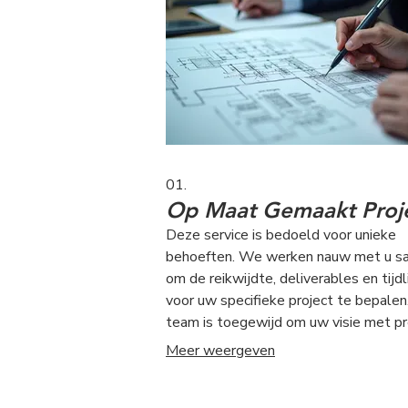
01.
Op Maat Gemaakt Proj
Deze service is bedoeld voor unieke
behoeften. We werken nauw met u s
om de reikwijdte, deliverables en tijdl
voor uw specifieke project te bepalen
team is toegewijd om uw visie met pr
en zorg tot leven te brengen. We zor
Meer weergeven
voor duidelijke communicatie geduren
het hele proces voor een succesvolle